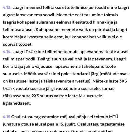
4.13.
Laagri meened tellitakse ettetellimise perioodil enne laagri
algust lapsevanema soovil. Meenete eest tasumine toimub
laagris kohapeal sularahas eelnevalt esitatud hinnakirja ja
tellimuse alusel. Kohapealne meenete valik on piiratud ja laagri
korraldaja ei vastuta selle eest, kui kohapealses valikus ei ole
sobivat toodet.
4.14.
Laagri T-särkide tellimine toimub lapsevanema teate alusel
tellimisperioodil. T-särgi suuruse valib välja lapsevanem. Laagri
korraldaja juhib vajadusel lapsevanema tähelepanu toote
suurusele. Mõõtkava särkidel pole standardi järgi(mõõtude osas
on kasutusel laste ja täiskasvanute arvestus). Näiteks laste 3XS
t-särk vastab suuruse järgi vastsündinu suurusele, samas
täiskasvanute 2XS suurus vastab laste M suurusele
ligilähedaselt.
4.15
Osalustasu tagastamine mõjuval põhjusel toimub MTÜ
juhatuse otsuse alusel peale 15. juulit. Osalustasu tagastamise
puhul ei loeta mõjuvaks põhjuseks järgmisi põhjuseid või