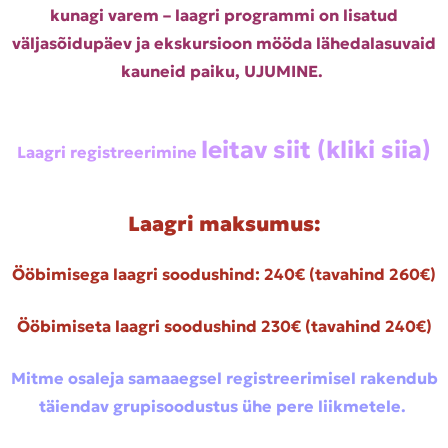
kunagi varem – laagri programmi on lisatud
väljasõidupäev ja ekskursioon mööda lähedalasuvaid
kauneid paiku, UJUMINE.
leitav siit (kliki siia)
Laagri registreerimine
Laagri maksumus:
Ööbimisega laagri soodushind: 240€ (tavahind 260€)
Ööbimiseta laagri soodushind 230€ (tavahind 240€)
Mitme osaleja samaaegsel registreerimisel rakendub
täiendav grupisoodustus ühe pere liikmetele.