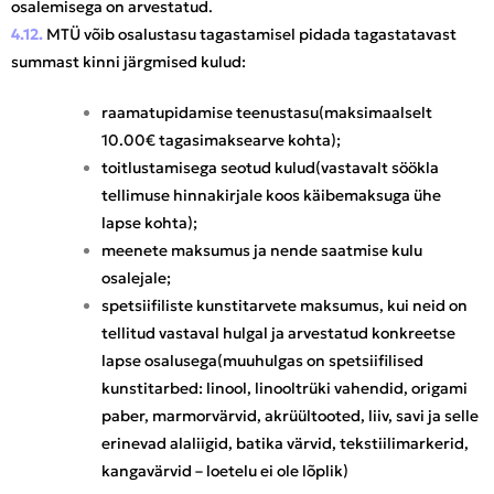
osalemisega on arvestatud.
4.12.
MTÜ võib osalustasu tagastamisel pidada tagastatavast
summast kinni järgmised kulud:
raamatupidamise teenustasu(maksimaalselt
10.00€ tagasimaksearve kohta);
toitlustamisega seotud kulud(vastavalt söökla
tellimuse hinnakirjale koos käibemaksuga ühe
lapse kohta);
meenete maksumus ja nende saatmise kulu
osalejale;
spetsiifiliste kunstitarvete maksumus, kui neid on
tellitud vastaval hulgal ja arvestatud konkreetse
lapse osalusega(muuhulgas on spetsiifilised
kunstitarbed: linool, linooltrüki vahendid, origami
paber, marmorvärvid, akrüültooted, liiv, savi ja selle
erinevad alaliigid, batika värvid, tekstiilimarkerid,
kangavärvid – loetelu ei ole lõplik)