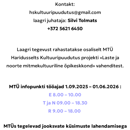
Kontakt:
hskultuuripuudutus@gmail.com
laagri juhataja:
Silvi Tolmats
+372 5621 6450
Laagri tegevust rahastatakse osaliselt MTÜ
Haridusselts Kultuuripuudutus projekti «Laste ja
noorte mitmekultuuriline õpikeskkond» vahenditest.
MTÜ
infopunkti tööajad 1.09.2025 – 01.06.2026 :
E 8.00 – 10.00
T ja N 09.00 – 18.30
R 9.00 – 18.00
MTÜs tegelevad jooksvate küsimuste lahendamisega