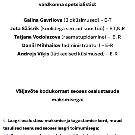
valdkonna spetsialistid:
Galina Gavrilova
(üldküsimused) – E-T
Juta Sääsrik
(koolidega seotud koostöö) – E,T,N,R
Tatjana Vodolazova
(raamatupidamine) – E, R
Daniil Mihhailov
(administraator) – E-R
Andrejs Vīķis
(lätikeelsed küsimused) –
E-R
Väljavõte kodukorrast seoses osalustasude
maksmisega:
4.
Laagri osalustasu maksmise ja tagastamise kord, muud
tasulised teenused seoses laagri toimumisega: