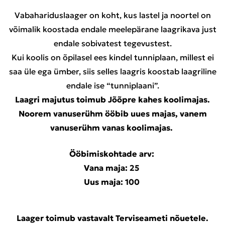
Vabahariduslaager on koht, kus lastel ja noortel on
võimalik koostada endale meelepärane laagrikava just
endale sobivatest tegevustest.
Kui koolis on õpilasel ees kindel tunniplaan, millest ei
saa üle ega ümber, siis selles laagris koostab laagriline
endale ise “tunniplaani”.
Laagri majutus toimub Jõõpre kahes koolimajas.
Noorem vanuserühm ööbib uues majas, vanem
vanuserühm vanas koolimajas.
Ööbimiskohtade arv:
Vana maja: 25
Uus maja: 100
Laager toimub vastavalt Terviseameti nõuetele.