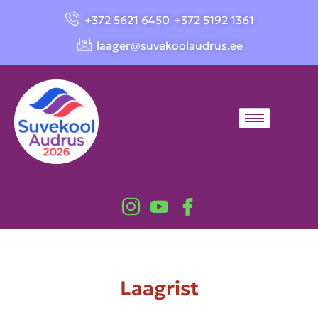
+372 5621 6450
+372 5192 1361
laager@suvekoolaudrus.ee
Laagrist