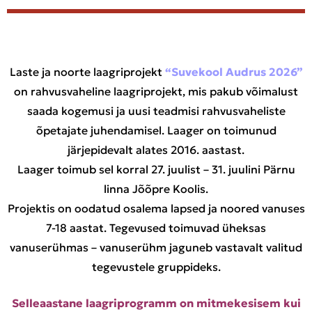
Laste ja noorte laagriprojekt
“Suvekool Audrus 2026”
on rahvusvaheline laagriprojekt, mis pakub võimalust
saada kogemusi ja uusi teadmisi rahvusvaheliste
õpetajate juhendamisel. Laager on toimunud
järjepidevalt alates 2016. aastast.
Laager toimub sel korral 27. juulist – 31. juulini Pärnu
linna Jõõpre Koolis.
Projektis on oodatud osalema lapsed ja noored vanuses
7-18 aastat. Tegevused toimuvad üheksas
vanuserühmas – vanuserühm jaguneb vastavalt valitud
tegevustele gruppideks.
Selleaastane laagriprogramm on mitmekesisem kui