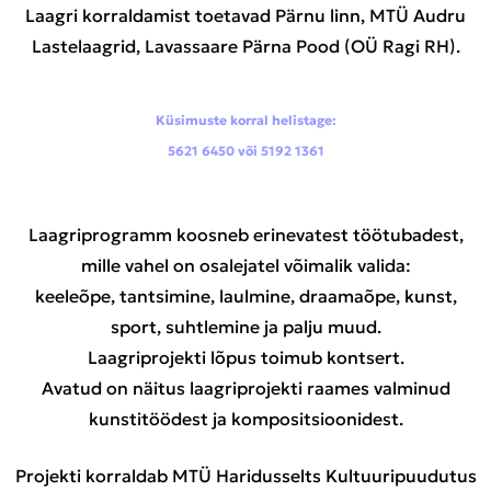
Laagri korraldamist toetavad Pärnu linn, MTÜ Audru
Lastelaagrid, Lavassaare Pärna Pood (OÜ Ragi RH).
Küsimuste korral helistage:
5621 6450 või 5192 1361
Laagriprogramm koosneb erinevatest töötubadest,
mille vahel on osalejatel võimalik valida:
keeleõpe, tantsimine, laulmine, draamaõpe, kunst,
sport, suhtlemine ja palju muud.
Laagriprojekti lõpus toimub kontsert.
Avatud on näitus laagriprojekti raames valminud
kunstitöödest ja kompositsioonidest.
Projekti korraldab MTÜ Haridusselts Kultuuripuudutus