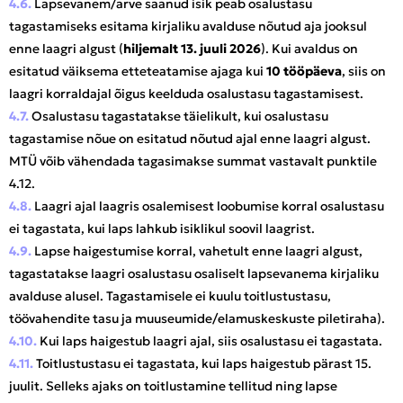
4.6.
Lapsevanem/arve saanud isik peab osalustasu
tagastamiseks esitama kirjaliku avalduse nõutud aja jooksul
enne laagri algust (
hiljemalt 13. juuli 2026
). Kui avaldus on
esitatud väiksema etteteatamise ajaga kui
10 tööpäeva
, siis on
laagri korraldajal õigus keelduda osalustasu tagastamisest.
4.7.
Osalustasu tagastatakse täielikult, kui osalustasu
tagastamise nõue on esitatud nõutud ajal enne laagri algust.
MTÜ võib vähendada tagasimakse summat vastavalt punktile
4.12.
4.8.
Laagri ajal laagris osalemisest loobumise korral osalustasu
ei tagastata, kui laps lahkub isiklikul soovil laagrist.
4.9.
Lapse haigestumise korral, vahetult enne laagri algust,
tagastatakse laagri osalustasu osaliselt lapsevanema kirjaliku
avalduse alusel. Tagastamisele ei kuulu toitlustustasu,
töövahendite tasu ja muuseumide/elamuskeskuste piletiraha).
4.10.
Kui laps haigestub laagri ajal, siis osalustasu ei tagastata.
4.11.
Toitlustustasu ei tagastata, kui laps haigestub pärast 15.
juulit. Selleks ajaks on toitlustamine tellitud ning lapse