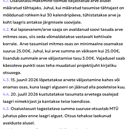
4.1.
Osalustasu maksmine toimub väljastatud arve alusel
määratud tähtajaks. Juhul, kui määratud tasumise tähtajast on
möödunud rohkem kui 30 kalendripäeva, tühistatakse arve ja
koht laagris antakse järgmisele soovijale.
4.2.
Kui lapsevanem/arve saaja on avaldanud soovi tasuda arve
mitmes osas, siis seda võimaldatakse vastavalt kehtivale
korrale. Arve tasumisel mitmes osas on minimaalne osamakse
suurus 25.00€. Juhul, kui arve summa on väiksem kui 25.00€,
lisandub summale arve väljastamise tasu 3.00€. Vajadusel saab
käesoleva punkti osas teha muudatusi projektijuht kirjaliku
otsusega.
4.3.
15. juunil 2026 lõpetatakse arvete väljastamine kahes või
enamas osas, kuna laagri alguseni on jäänud alla pooleteise kuu.
4.4.
20. juulil 2026 kustutatakse tasumata arvetega osalejad
laagri nimekirjast ja kantakse teise loendisse.
4.5.
Osalustasust tagastatava summa suuruse otsustab MTÜ
juhatus päev enne laagri algust. Otsus tehakse laekunud
avalduste alusel.